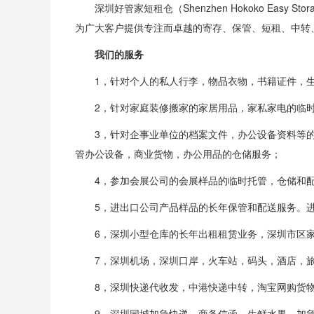
深圳好管家短租仓（Shenzhen Hokoko E
为广大客户提供专注而卓越的寄存、保管、短租、中转
我们的服务
1，针对个人的私人行李，物品衣物，书籍证件，
2，针对家庭装修搬家的家居用品，家私家电的临
3，针对企事业单位的档案文件，办公设备资料等
管办公设备，商业货物，办公用品的仓储服务；
4，参加会展公司的会展样品的临时托管，仓储和
5，进出口公司产品样品的长年保管和配送服务。
6，深圳小型仓库的长年出租租赁业务，深圳市区
7，深圳机场，深圳口岸，火车站，码头，酒店，
8，深圳快递代收发，中港快递中转，淘宝网购货
9，深圳同城加急快递，商务信函，生鲜水果，加